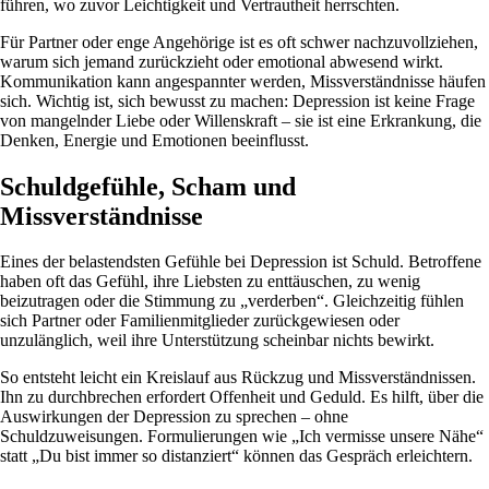
führen, wo zuvor Leichtigkeit und Vertrautheit herrschten.
Für Partner oder enge Angehörige ist es oft schwer nachzuvollziehen,
warum sich jemand zurückzieht oder emotional abwesend wirkt.
Kommunikation kann angespannter werden, Missverständnisse häufen
sich. Wichtig ist, sich bewusst zu machen: Depression ist keine Frage
von mangelnder Liebe oder Willenskraft – sie ist eine Erkrankung, die
Denken, Energie und Emotionen beeinflusst.
Schuldgefühle, Scham und
Missverständnisse
Eines der belastendsten Gefühle bei Depression ist Schuld. Betroffene
haben oft das Gefühl, ihre Liebsten zu enttäuschen, zu wenig
beizutragen oder die Stimmung zu „verderben“. Gleichzeitig fühlen
sich Partner oder Familienmitglieder zurückgewiesen oder
unzulänglich, weil ihre Unterstützung scheinbar nichts bewirkt.
So entsteht leicht ein Kreislauf aus Rückzug und Missverständnissen.
Ihn zu durchbrechen erfordert Offenheit und Geduld. Es hilft, über die
Auswirkungen der Depression zu sprechen – ohne
Schuldzuweisungen. Formulierungen wie „Ich vermisse unsere Nähe“
statt „Du bist immer so distanziert“ können das Gespräch erleichtern.